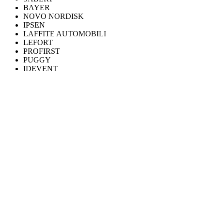
BAYER
NOVO NORDISK
IPSEN
LAFFITE AUTOMOBILI
LEFORT
PROFIRST
PUGGY
IDEVENT
WAT WIJ DOEN
Zes praktijken, één discipline.
Praat over je project
TOP
Productie 360°
Video, 3D, motion design en post-productie. Van briefing tot finale
master.