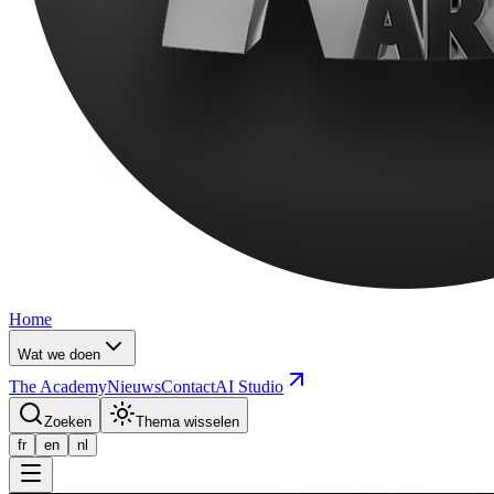
Home
Wat we doen
The Academy
Nieuws
Contact
AI Studio
Zoeken
Thema wisselen
fr
en
nl