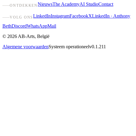
Nieuws
The Academy
AI Studio
Contact
ONTDEKKEN
LinkedIn
Instagram
Facebook
X
LinkedIn · Anthony
VOLG ONS
Beth
Discord
WhatsApp
Mail
©
2026
AB-Arts
,
België
Algemene voorwaarden
Systeem operationeel
v0.1.211