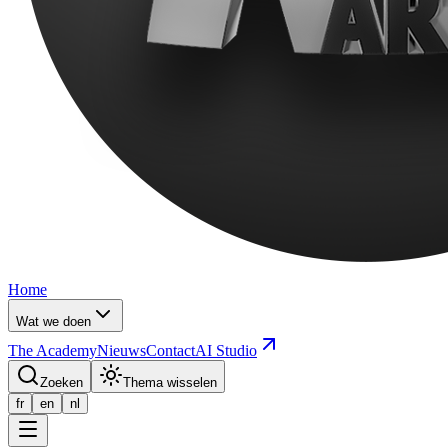
Home
Wat we doen
The Academy
Nieuws
Contact
AI Studio
Zoeken
Thema wisselen
fr
en
nl