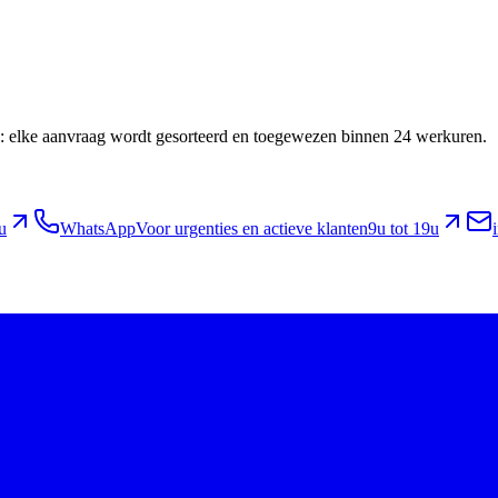
ing: elke aanvraag wordt gesorteerd en toegewezen binnen 24 werkuren.
u
WhatsApp
Voor urgenties en actieve klanten
9u tot 19u