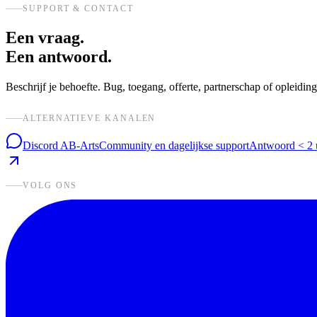
SUPPORT & CONTACT
Een vraag.
Een antwoord.
Beschrijf je behoefte. Bug, toegang, offerte, partnerschap of opleid
ALTERNATIEVE KANALEN
Discord AB-Arts
Community en dagelijkse support
Antwoord < 2 
VOLG ONS